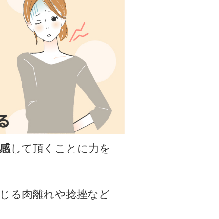
感
して頂くことに力を
生じる肉離れや捻挫など