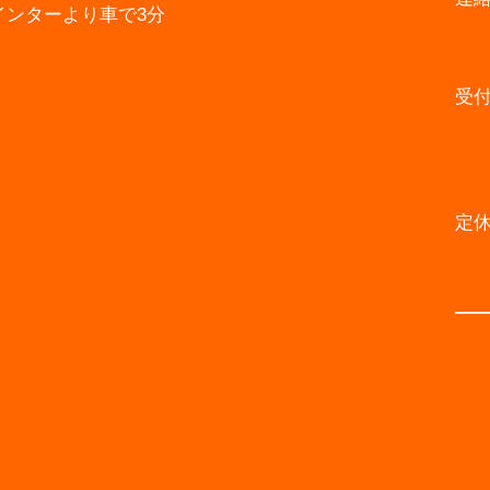
インターより車で3分
受
定