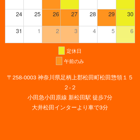
24
25
26
27
28
29
30
31
1
2
3
4
5
6
定休日
午前のみ
〒258-0003 神奈川県足柄上郡松田町松田惣領１５
２-２
小田急小田原線 新松田駅 徒歩7分
大井松田インターより車で3分