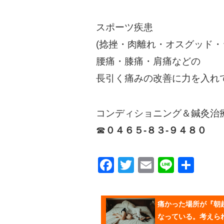
スポーツ疾患
(捻挫・肉離れ・オスグッド・
腰痛・膝痛・肩痛などの
長引く痛みの改善に力を入れ
コンディショニング＆鍼灸治療
☎︎
０４６５-８３-９４８０
Facebook
Twitter
Email
Line
共
有
痛かった場所が『朝
なっている。考えら