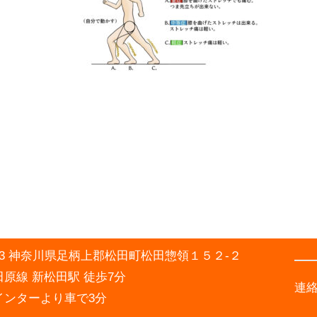
0003 神奈川県足柄上郡松田町松田惣領１５２-２
原線 新松田駅 徒歩7分
連
インターより車で3分