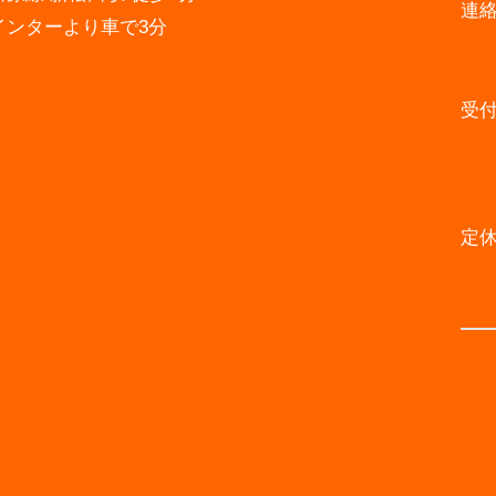
連
インターより車で3分
受
定