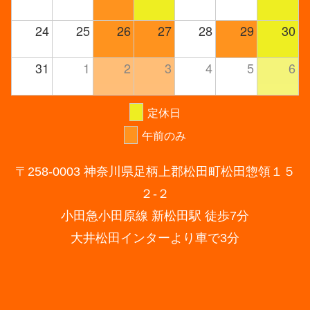
24
25
26
27
28
29
30
31
1
2
3
4
5
6
定休日
午前のみ
〒258-0003 神奈川県足柄上郡松田町松田惣領１５
２-２
小田急小田原線 新松田駅 徒歩7分
大井松田インターより車で3分