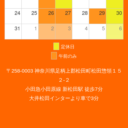
24
25
26
27
28
29
30
31
1
2
3
4
5
6
定休日
午前のみ
〒258-0003 神奈川県足柄上郡松田町松田惣領１５
２-２
小田急小田原線 新松田駅 徒歩7分
大井松田インターより車で3分