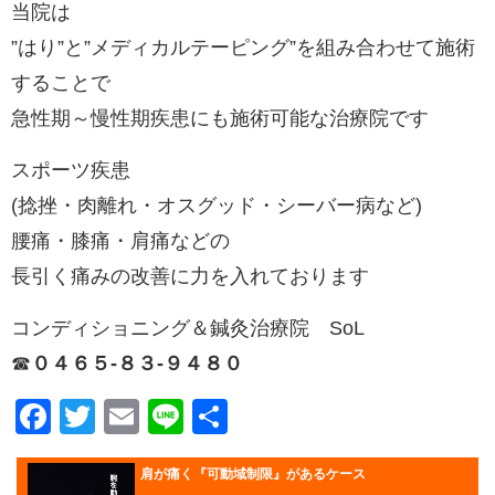
当院は
”はり”と”メディカルテーピング”を組み合わせて施術
することで
急性期～慢性期疾患にも施術可能な治療院です
スポーツ疾患
(捻挫・肉離れ・オスグッド・シーバー病など)
腰痛・膝痛・肩痛などの
長引く痛みの改善に力を入れております
コンディショニング＆鍼灸治療院 SoL
☎︎
０４６５-８３-９４８０
Facebook
Twitter
Email
Line
共
有
肩が痛く『可動域制限』があるケース