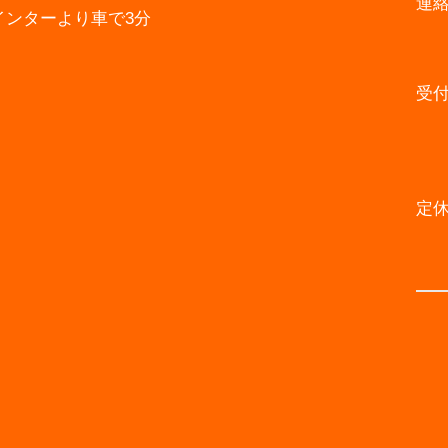
連
インターより車で3分
受
定